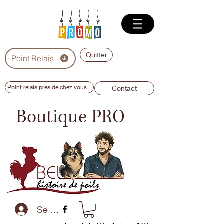
Quitter
Point Relais
Point relais près de chez vous...
Contact
Boutique PRO
Se connecter