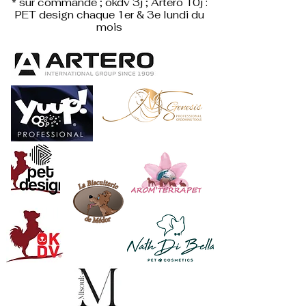
* sur commande ; okdv 3j ; Artero 10j :
PET design
chaque 1er & 3e lundi du
mois