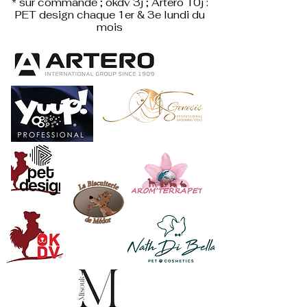
* sur commande ; okdv 3j ; Artero 10j :
PET design
chaque 1er & 3e lundi du
mois