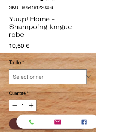
SKU : 8054181220056
Yuup! Home -
Shampoing longue
robe
Prix
10,60 €
Taille
*
Quantité
*
ajouter au panier