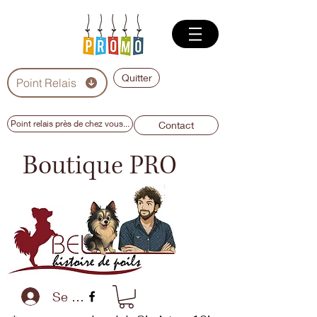
Quitter
Point Relais
Point relais près de chez vous...
Contact
Boutique PRO
Se connecter