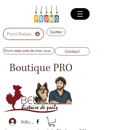
Quitter
Point Relais
Point relais près de chez vous...
Contact
Boutique PRO
Inloggen