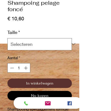
Shampoing pelage
foncé
Prijs
€ 10,60
Taille
*
Aantal
*
In winkelwagen
Nu kopen
Shampooing spécifiquement formulé