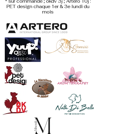
* sur commande ; okdv 3j ; Artero 10j :
PET design
chaque 1er & 3e lundi du
mois