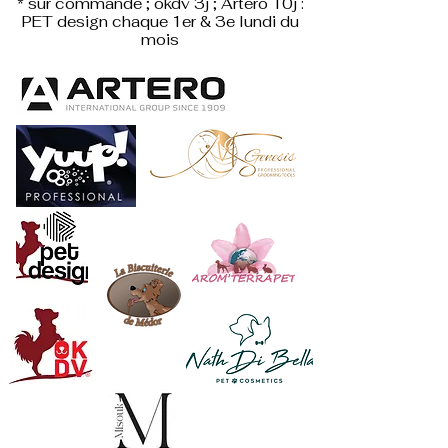
* sur commande ; okdv 3j ; Artero 10j :
PET design
chaque 1er & 3e lundi du
mois