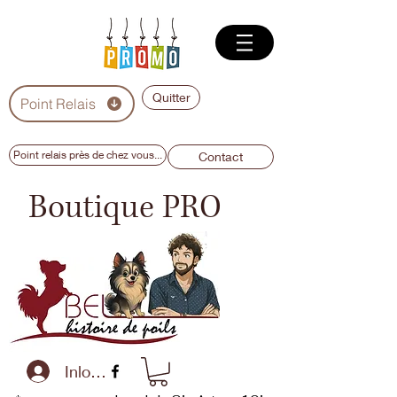
Quitter
Point Relais
Point relais près de chez vous...
Contact
Boutique PRO
Inloggen