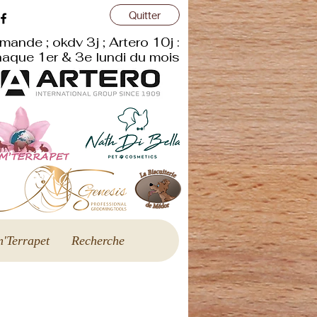
Quitter
r
mande ; okdv 3j ; Artero 10j :
aque 1er & 3e lundi du mois
'Terrapet
Recherche