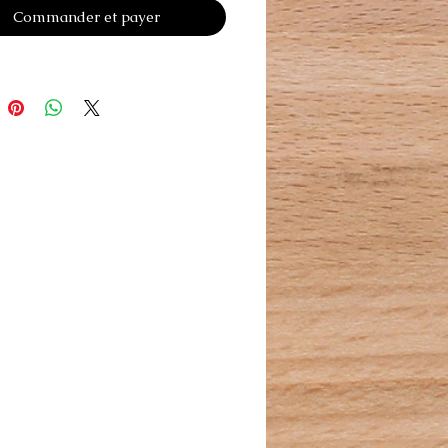
Commander et payer
quer une pression sans
ger l'animal.
très léger.
e utilisé pour les types de poils
gs.