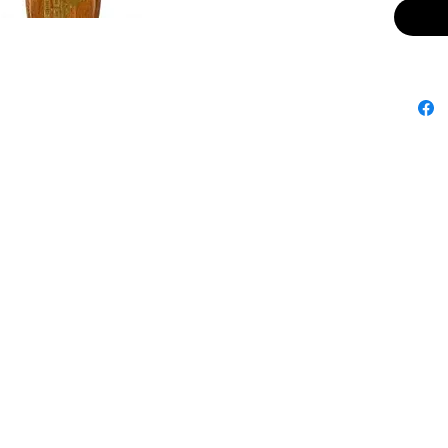
d'appli
endomma
Pinceau 
Peut êtr
plus lon