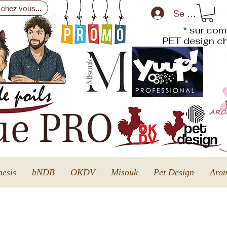
 chez vous...
Se connecte
* sur com
PET design
ch
ue PRO
esis
bNDB
OKDV
Misouk
Pet Design
Arom