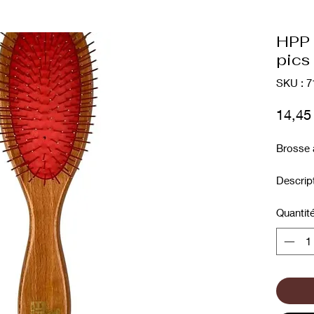
HPP 
pics
SKU : 7
14,45
Brosse 
Descrip
• Picot
• Manch
Quantit
• Longu
• Longu
• Bross
La courb
permet 