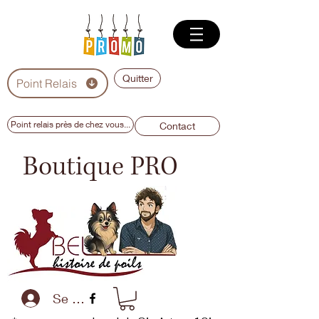
Quitter
Point Relais
Point relais près de chez vous...
Contact
Boutique PRO
Se connecter