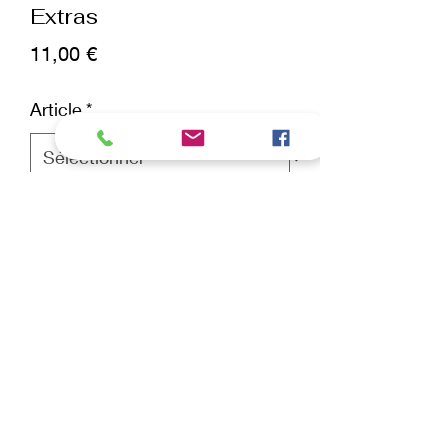
Extras
Prix
11,00 €
Article
*
Quantité
*
ajouter au panier
Commander et payer
Dans cette rubrique, vous trouverez le
necessaire pour pouvoir ranger et