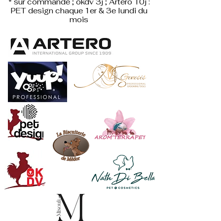
* sur commande ; okdv 3j ; Artero 10j :
PET design
chaque 1er & 3e lundi du
mois