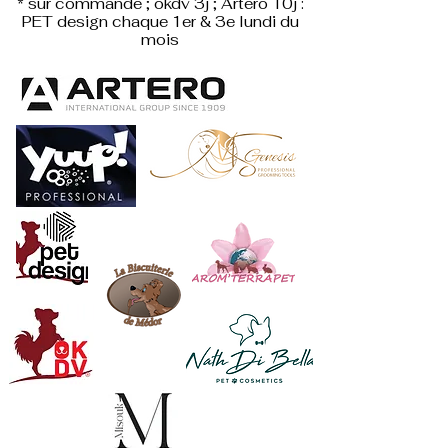
* sur commande ; okdv 3j ; Artero 10j :
PET design
chaque 1er & 3e lundi du
mois