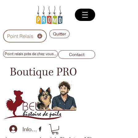
Quitter
Point Relais
Point relais près de chez vous...
Contact
Boutique PRO
Inloggen