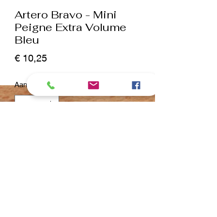
Artero Bravo - Mini
Peigne Extra Volume
Bleu
Prijs
€ 10,25
Aantal
*
In winkelwagen
Nu kopen
Dents coniques en aluminium .
Pour soulever , lisser et ranger le
pelage lors de la coupe .