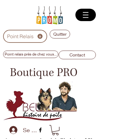
Quitter
Point Relais
Point relais près de chez vous...
Contact
Boutique PRO
Se connecter