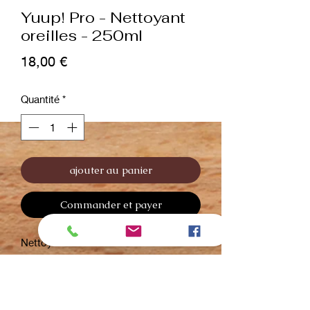
Yuup! Pro - Nettoyant
oreilles - 250ml
Prix
18,00 €
Quantité
*
ajouter au panier
Commander et payer
Nettoyant auriculaire concentré
Détergent spécifique idéal pour
protéger le conduit auditif des chiens
et des chats et spécifiquement formulé