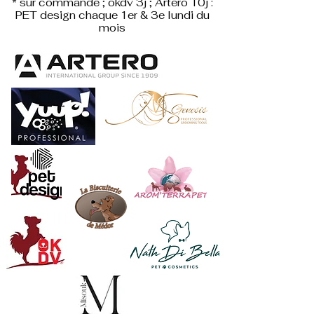
* sur commande ; okdv 3j ; Artero 10j :
PET design
chaque 1er & 3e lundi du
mois