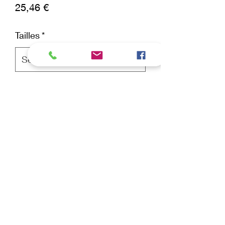
Prix
25,46 €
Tailles
*
Quantité
*
ajouter au panier
Commander et payer
Nettoyant yeux.
COMPOSITION INCI : AQUA, ALOE