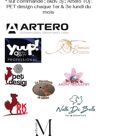
* sur commande ; okdv 3j ; Artero 10j :
PET design
chaque 1er & 3e lundi du
mois