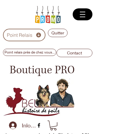
Quitter
Point Relais
Point relais près de chez vous...
Contact
Boutique PRO
Inloggen