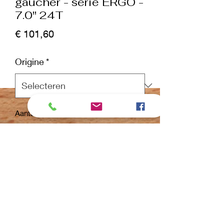
gaucher - série ERGO -
7.0" 24T
Prijs
€ 101,60
Origine
*
Aantal
*
In winkelwagen
Nu kopen
OKDV Ciseaux série Ergo :