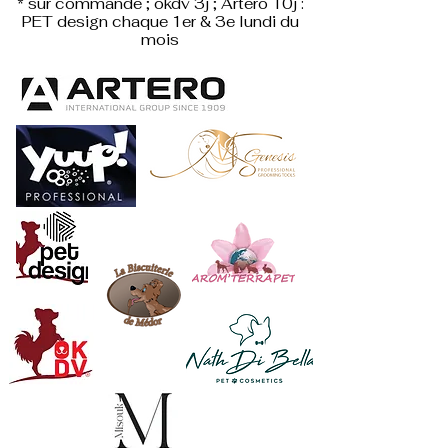
* sur commande ; okdv 3j ; Artero 10j :
PET design
chaque 1er & 3e lundi du
mois