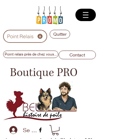
Quitter
Point Relais
Point relais près de chez vous...
Contact
Boutique PRO
Se connecter