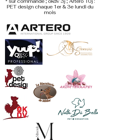
* sur commande ; okdv 3j ; Artero 10j :
PET design
chaque 1er & 3e lundi du
mois