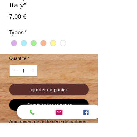
Italy"
Prix
7,00 €
Types
*
Quantité
*
ajouter au panier
Commander et payer
Aux travers de cette série de parfums,
Yuup! vous fait voyager aux 4 coins de
l'Italie...