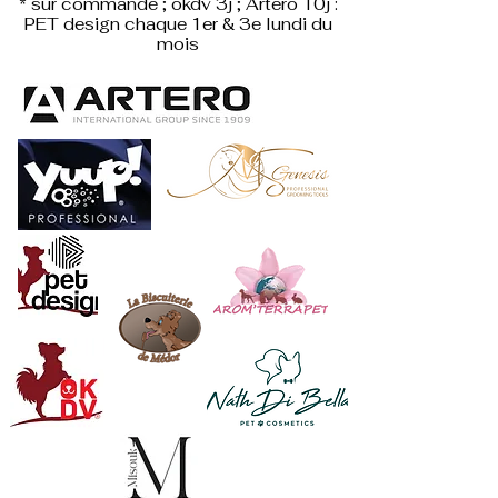
* sur commande ; okdv 3j ; Artero 10j :
PET design
chaque 1er & 3e lundi du
mois