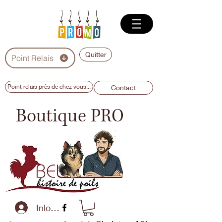
Quitter
Point Relais
Point relais près de chez vous...
Contact
Boutique PRO
Inloggen