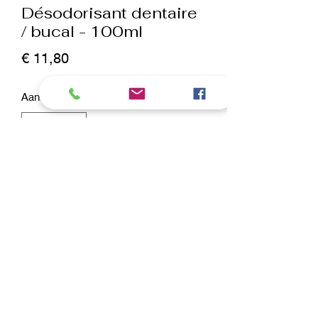
Désodorisant dentaire
/ bucal - 100ml
Prijs
€ 11,80
Aantal
*
In winkelwagen
Nu kopen
Breath Freshner 100 ml
Soins dentaires pour chiens et chats