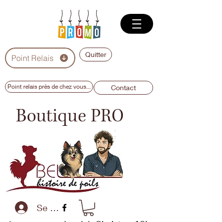
Quitter
Point Relais
Point relais près de chez vous...
Contact
Boutique PRO
Se connecter