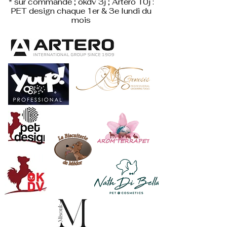
* sur commande ; okdv 3j ; Artero 10j :
PET design
chaque 1er & 3e lundi du
mois