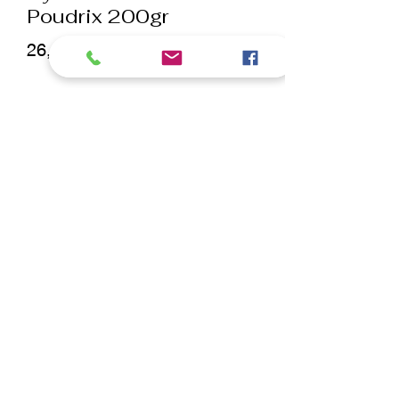
Poudrix 200gr
Prix
26,55 €
Quantité
*
ajouter au panier
Commander et payer
POUDRIX 100% d’origine naturelle By
Nath Di Bella
Composition :
Zea Mays Starch,
Sodium Bicarbonate, Kaolin