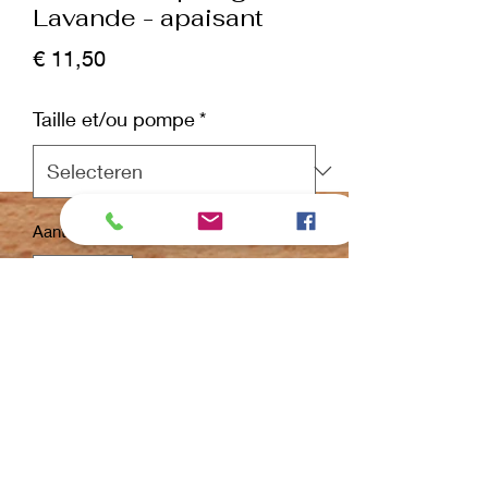
Lavande - apaisant
Prijs
€ 11,50
Taille et/ou pompe
*
Aantal
*
In winkelwagen
Nu kopen
Rapport de mélange : 32-1