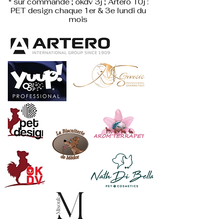
* sur commande ; okdv 3j ; Artero 10j :
PET design
chaque 1er & 3e lundi du
mois