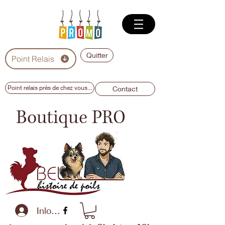
Quitter
Point Relais
Point relais près de chez vous...
Contact
Boutique PRO
Inloggen