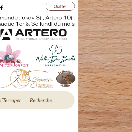
Quitter
mande ; okdv 3j ; Artero 10j :
aque 1er & 3e lundi du mois
'Terrapet
Recherche