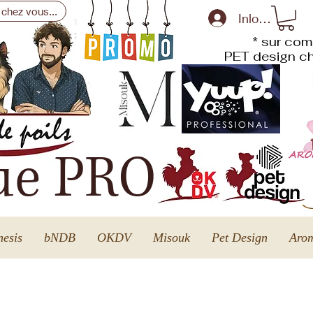
 chez vous...
Inloggen
* sur com
PET design
ch
ue PRO
esis
bNDB
OKDV
Misouk
Pet Design
Arom