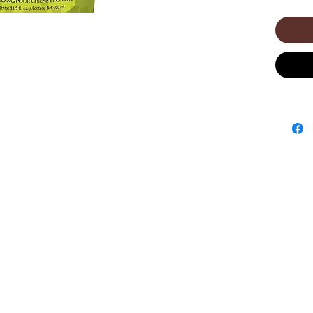
parfumé
pommes 
Très ada