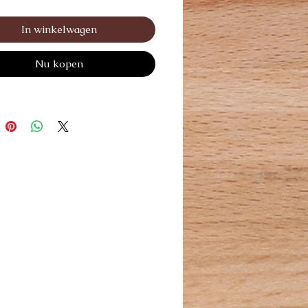
. Au merveilleux parfum de
vertes fraîchement coupées !
In winkelwagen
pté aux chiens et chiots.
Nu kopen