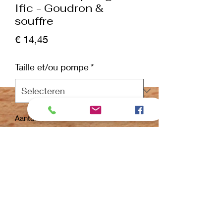
Ific - Goudron &
souffre
Prijs
€ 14,45
Taille et/ou pompe
*
Aantal
*
In winkelwagen
Nu kopen
Rapport de mélange : 32-1