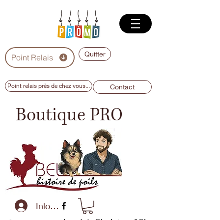
Quitter
Point Relais
Point relais près de chez vous...
Contact
Boutique PRO
Inloggen