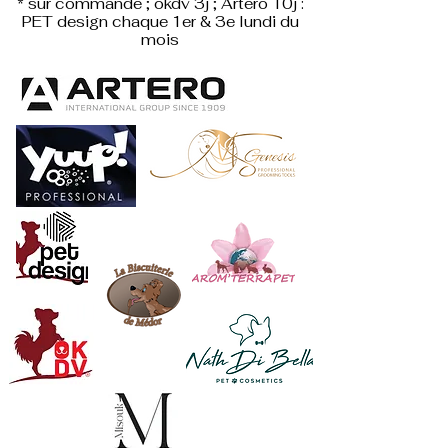
* sur commande ; okdv 3j ; Artero 10j :
PET design
chaque 1er & 3e lundi du
mois