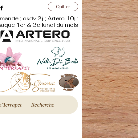
Quitter
r
mande ; okdv 3j ; Artero 10j :
aque 1er & 3e lundi du mois
'Terrapet
Recherche