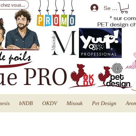
 chez vous...
Se connecte
* sur com
PET design
ch
ue PRO
esis
bNDB
OKDV
Misouk
Pet Design
Arom