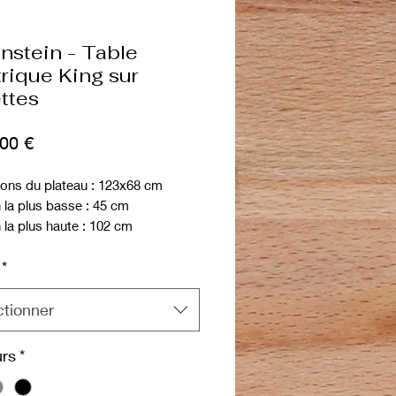
nstein - Table
trique King sur
ettes
Prix
,00 €
ons du plateau : 123x68 cm
 la plus basse : 45 cm
 la plus haute : 102 cm
e levage de 150 kg
*
es de toilettage Ravenstein sont
 d'un moteur silencieux et fiable.
ctionner
e est doté d'un revêtement en
résistant au coup de marteau qui
rs
*
ister à un coup. La production et
ur sont entièrement européens.