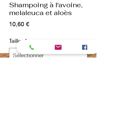
Shampoing à l'avoine,
melaleuca et aloès
Prix
10,60 €
Tailles
*
Quantité
*
ajouter au panier
Commander et payer
✔Shampoing Oat Mella, doux et