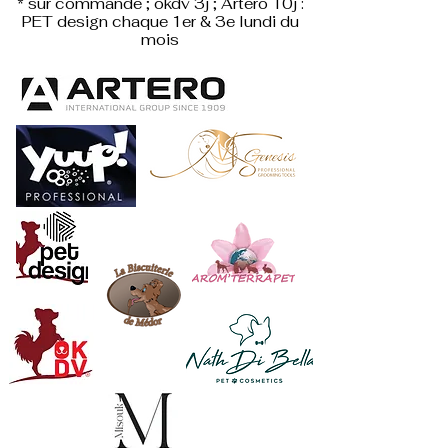
* sur commande ; okdv 3j ; Artero 10j :
PET design
chaque 1er & 3e lundi du
mois