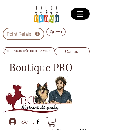
Quitter
Point Relais
Point relais près de chez vous...
Contact
Boutique PRO
Se connecter