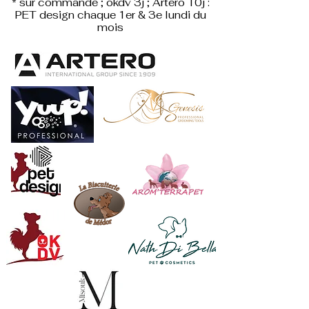
* sur commande ; okdv 3j ; Artero 10j :
PET design
chaque 1er & 3e lundi du
mois