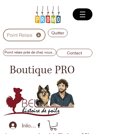
Quitter
Point Relais
Point relais près de chez vous...
Contact
Boutique PRO
Inloggen