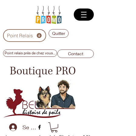
Quitter
Point Relais
Point relais près de chez vous...
Contact
Boutique PRO
Se connecter