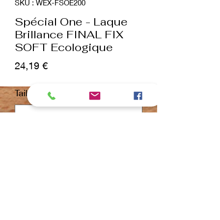
SKU : WEX-FSOE200
Spécial One - Laque
Brillance FINAL FIX
SOFT Ecologique
Prix
24,19 €
Taille
*
Quantité
*
ajouter au panier
Commander et payer