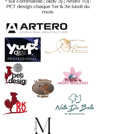
* sur commande ; okdv 3j ; Artero 10j :
PET design
chaque 1er & 3e lundi du
mois