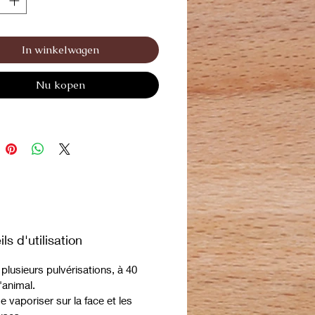
votre goût du travail bien fait et
z un de nos parfums comme une
e olfactive.
In winkelwagen
res apprécient toujours, et en
ndent.
Nu kopen
ls d'utilisation
plusieurs pulvérisations, à 40
'animal.
de vaporiser sur la face et les