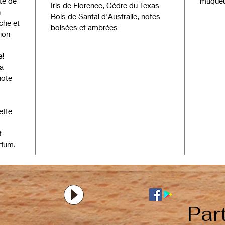
ote de
muqueu
Iris de Florence, Cèdre du Texas
n
Bois de Santal d'Australie, notes
îche et
boisées et ambrées
ion
e!
la
note
ette
t
rfum.
Par