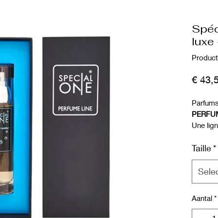
Spéc
luxe
Produc
€ 43,
Parfums
PERFUM
Une lig
gamme, 
Taille
*
Grasse.
Construi
offrez 
Sele
en choi
En salon
Aantal
*
argument
en beaut