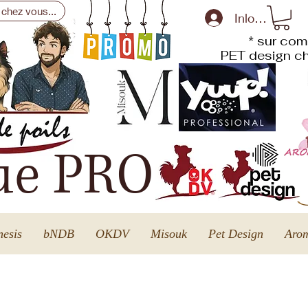
 chez vous...
Inloggen
* sur com
PET design
ch
ue PRO
esis
bNDB
OKDV
Misouk
Pet Design
Arom