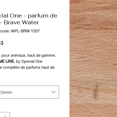
ial One - parfum de
 - Brave Water
tcode: WPL-BRW Y207
Prijs
53
 pour animaux, haut de gamme.
E LINE
, by Special One
ne complète de parfums haut de
pour chiens et chats, créée à
tes avec passion et raffinement,
à vos animaux une pointe de luxe
cteren
sissant une de nos fragrances.
 de toilettage, c'est un
 non négligeable pour finaliser
é votre travail.