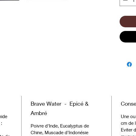
Montrez 
utilise
signatur
Les maît
redema
Brave Water - Epicé &
Consei
Ambré
mide
Une ou 
 :
cm de l
Poivre d'Inde, Eucalyptus de
Eviter 
Chine, Muscade d'Indonésie