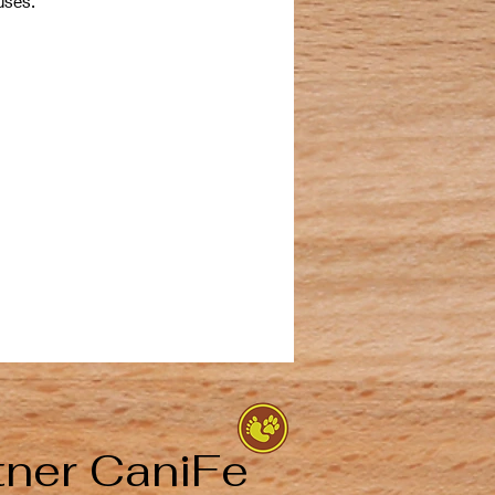
ses.
tner CaniFe