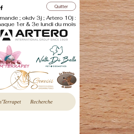
Quitter
mande ; okdv 3j ; Artero 10j :
aque 1er & 3e lundi du mois
'Terrapet
Recherche