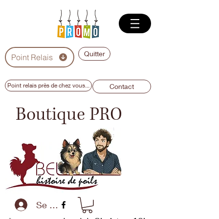
Quitter
Point Relais
Point relais près de chez vous...
Contact
Boutique PRO
Se connecter