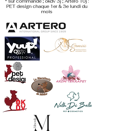
* sur commande ; okdv 3j ; Artero 10j :
PET design
chaque 1er & 3e lundi du
mois