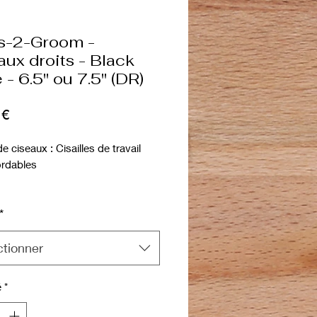
s-2-Groom -
aux droits - Black
- 6.5" ou 7.5" (DR)
Prix
 €
 ciseaux : Cisailles de travail
ordables
ions :
*
s de travail, qui peuvent être
s comme cisailles de travail
naire ou éventuellement comme
ctionner
s de démarrage.
é
*