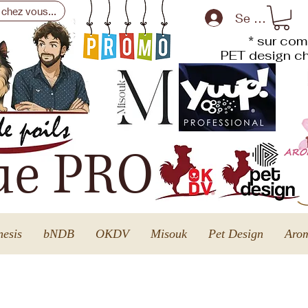
 chez vous...
Se connecte
* sur com
PET design
ch
ue PRO
esis
bNDB
OKDV
Misouk
Pet Design
Arom