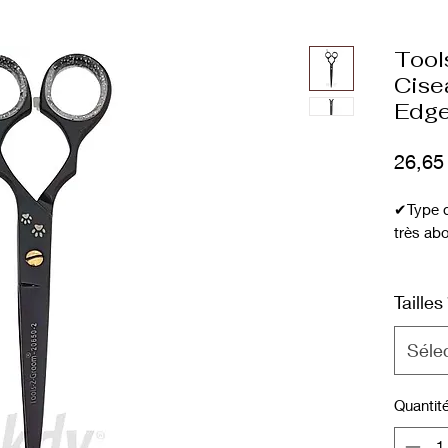
Tool
Cise
Edge 
26,65
✔Type de
très ab
Informat
Tailles
cisaille
utilisée
prélimi
Séle
cisaille
Quantit