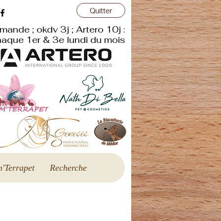
Quitter
r
mande ; okdv 3j ; Artero 10j :
aque 1er & 3e lundi du mois
'Terrapet
Recherche