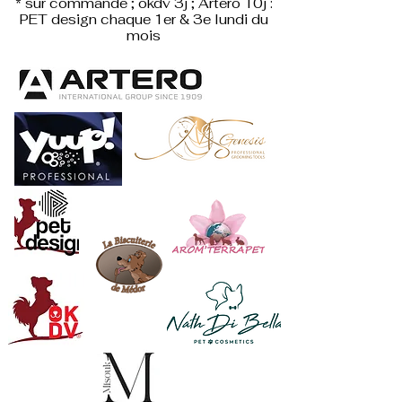
* sur commande ; okdv 3j ; Artero 10j :
PET design
chaque 1er & 3e lundi du
mois