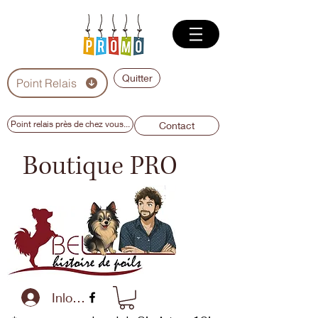
Quitter
Point Relais
Point relais près de chez vous...
Contact
Boutique PRO
Inloggen