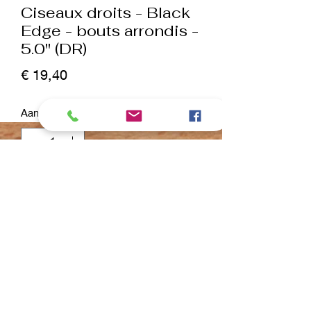
Ciseaux droits - Black
Edge - bouts arrondis -
5.0" (DR)
Prijs
€ 19,40
Aantal
*
In winkelwagen
Nu kopen
✔Type de ciseaux : Cisailles de travail
très abordables
Informations :