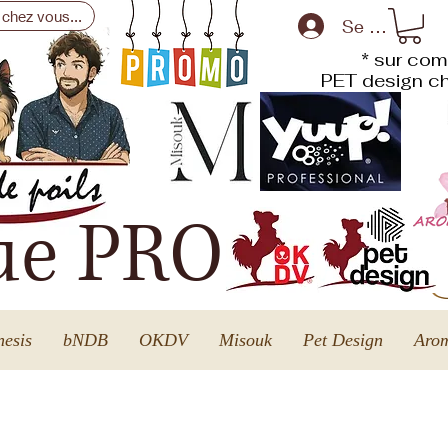
 chez vous...
Se connecte
* sur com
PET design
ch
ue PRO
esis
bNDB
OKDV
Misouk
Pet Design
Arom