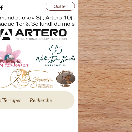
Quitter
r
mande ; okdv 3j ; Artero 10j :
aque 1er & 3e lundi du mois
'Terrapet
Recherche