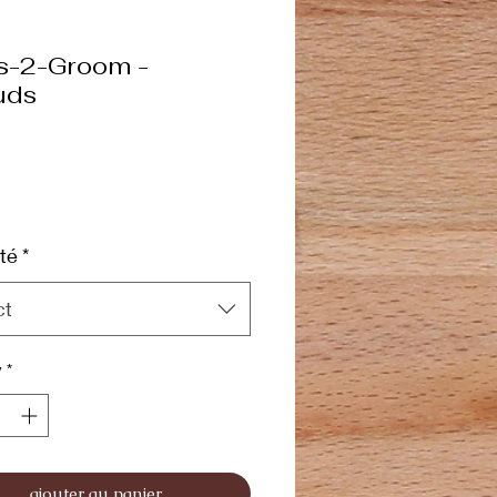
s-2-Groom -
uds
Price
s
té
*
ct
y
*
ajouter au panier