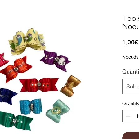
Tool
Noe
1,00€
Noeud
Quanti
Sele
Quantit