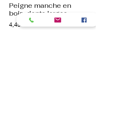
Peigne manche en
bois, dents larges
Prix
4,45 €
Quantité
*
ajouter au panier
Commander et payer
Peigne de qualité idéal pour une
utilisation de professionnelle en salon.