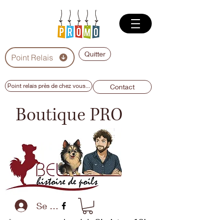
Quitter
Point Relais
Point relais près de chez vous...
Contact
Boutique PRO
Se connecter