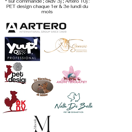
* sur commande ; okdv 3j ; Artero 10j :
PET design
chaque 1er & 3e lundi du
mois