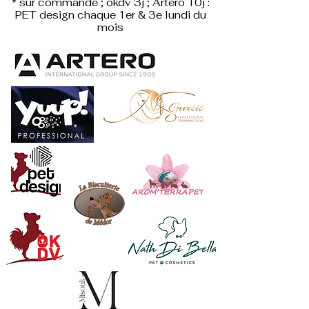
* sur commande ; okdv 3j ; Artero 10j :
PET design
chaque 1er & 3e lundi du
mois