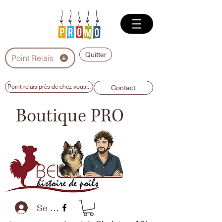
Quitter
Point Relais
Point relais près de chez vous...
Contact
Boutique PRO
Se connecter