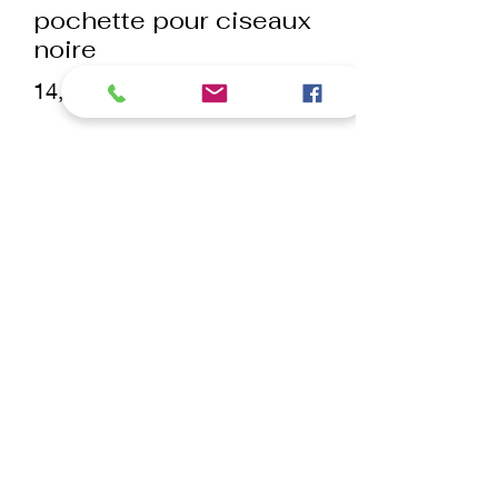
pochette pour ciseaux
noire
Prix
14,50 €
Quantité
*
ajouter au panier
Commander et payer
Pochette à ciseaux en cuir noir
écologique.