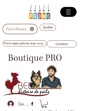
Quitter
Point Relais
Point relais près de chez vous...
Contact
Boutique PRO
Se connecter