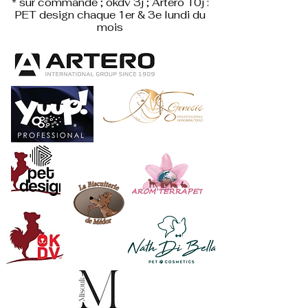
* sur commande ; okdv 3j ; Artero 10j :
PET design
chaque 1er & 3e lundi du
mois