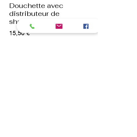
Douchette avec
distributeur de
shampoing
Prix
15,50 €
Quantité
*
ajouter au panier
Commander et payer
Pommeau de douche avec réservoir
pour le shampoing.