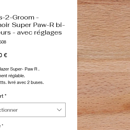
s-2-Groom -
oir Super Paw-R bi-
urs - avec réglages
508
Prix
0 €
lazer Super- Paw R .
ent réglable.
ts. livré avec 2 buses.
 utiliser et peut être réglé sur 3
rt
*
s de température.
ctionner
é
*