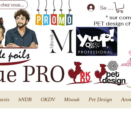
 chez vous...
Se connecte
* sur com
PET design
ch
ue PRO
esis
bNDB
OKDV
Misouk
Pet Design
Arom