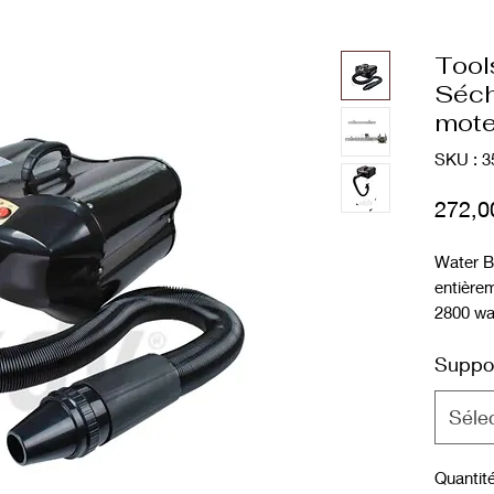
Tool
Séch
mote
SKU : 3
272,0
Water B
entièrem
2800 wat
Facile à
Suppo
réglage
Séle
Quantit