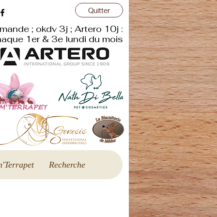
Quitter
r
mande ; okdv 3j ; Artero 10j :
aque 1er & 3e lundi du mois
'Terrapet
Recherche