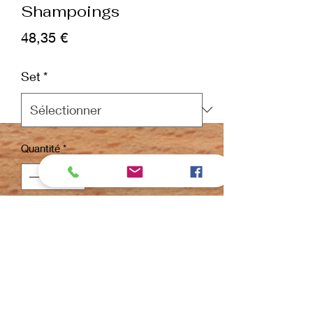
Shampoings
Prix
48,35 €
Set
*
Quantité
*
ajouter au panier
Commander et payer
Set de shampoings :
8 shampoings + 1 conditionneur + 1