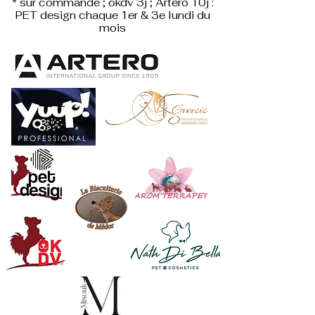
* sur commande ; okdv 3j ; Artero 10j :
PET design
chaque 1er & 3e lundi du
mois