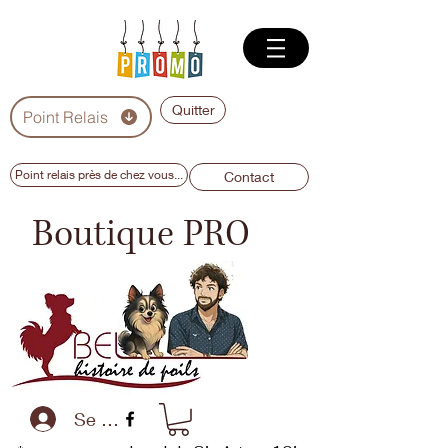
Quitter
Point Relais
Point relais près de chez vous...
Contact
Boutique PRO
Se connecter