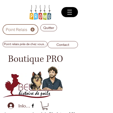
Quitter
Point Relais
Point relais près de chez vous...
Contact
Boutique PRO
Inloggen