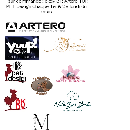
* sur commande ; okdv 3j ; Artero 10j :
PET design
chaque 1er & 3e lundi du
mois