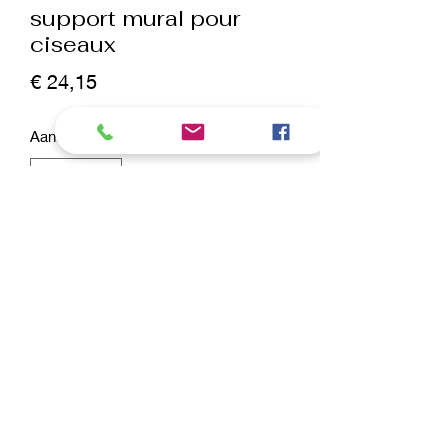
support mural pour
ciseaux
Prijs
€ 24,15
Aantal
*
In winkelwagen
Nu kopen
Support à poser en plexi pour mettre 8
paires de ciseaux