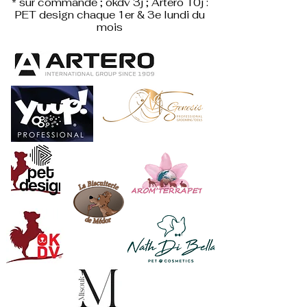
* sur commande ; okdv 3j ; Artero 10j :
PET design
chaque 1er & 3e lundi du
mois