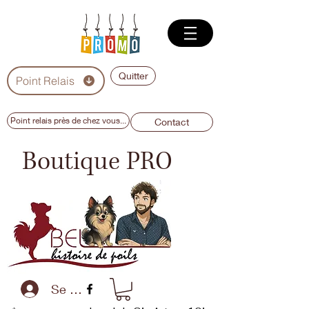
Quitter
Point Relais
Point relais près de chez vous...
Contact
Boutique PRO
Se connecter