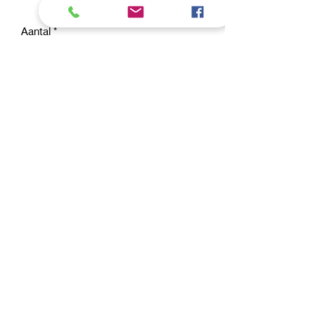
Aantal
*
In winkelwagen
Nu kopen
artner CaniFed