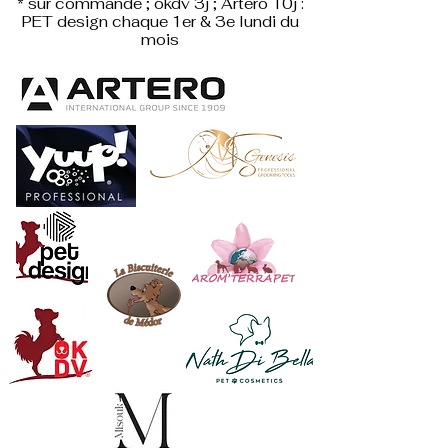
* sur commande ; okdv 3j ; Artero 10j :
PET design
chaque 1er & 3e lundi du
mois