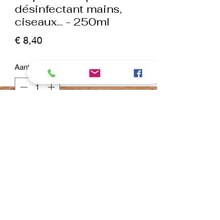
désinfectant mains,
ciseaux... - 250ml
Prijs
€ 8,40
Aantal
*
In winkelwagen
Nu kopen
Actisept Plus
Actisept Plus est un désinfectant pour
les mains efficace à base de 70%
d'isopropanol (alcool).