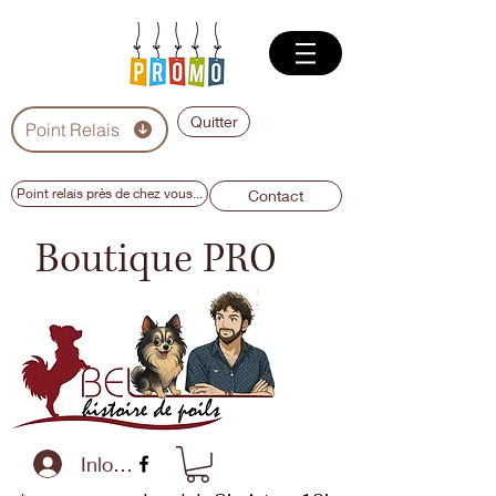
Quitter
Point Relais
Point relais près de chez vous...
Contact
Boutique PRO
Inloggen