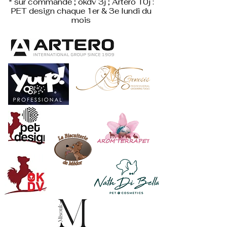
* sur commande ; okdv 3j ; Artero 10j :
PET design
chaque 1er & 3e lundi du
mois