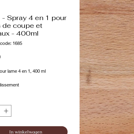
 - Spray 4 en 1 pour
s de coupe et
aux - 400ml
code: 1685
Prijs
0
our lame 4 en 1, 400 ml
idissement
yage
e
tif contre la corrosion
 pour lame Trimcide est facile à
r sur et entre les têtes de rasage
In winkelwagen
ondeuse pendant et après le