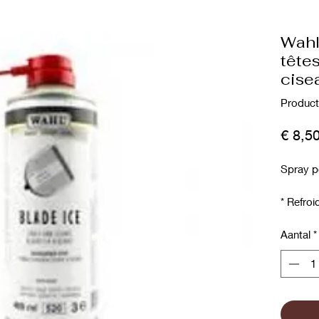
Wahl
tête
cise
Product
€ 8,5
Spray p
* Refro
* Netto
* Lubrifi
Aantal
*
* Préven
Le spray
applique
de la t