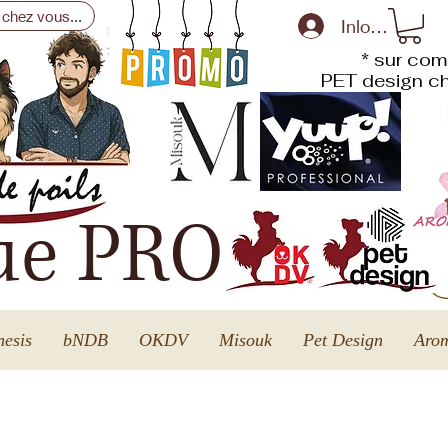
 chez vous...
Inloggen
* sur com
PET design
ch
ue PRO
esis
bNDB
OKDV
Misouk
Pet Design
Arom