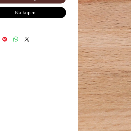
Nu kopen
it permet de réduire la friction, la
et une durée de vie plus longue
te de rasage.
u:400ml