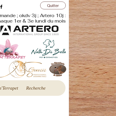
Quitter
mande ; okdv 3j ; Artero 10j :
aque 1er & 3e lundi du mois
'Terrapet
Recherche