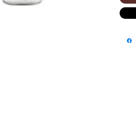
rasage.
Le produ
chaleur 
de la tê
Conten