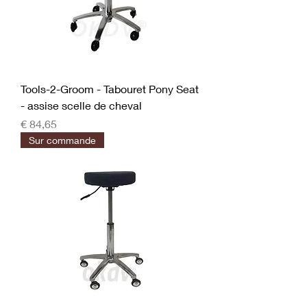
Tools-2-Groom - Tabouret Pony Seat
- assise scelle de cheval
Prijs
€ 84,65
Sur commande