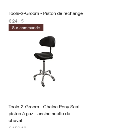
Tools-2-Groom - Piston de rechange
Prijs
€ 24,15
Sur commande
Tools-2-Groom - Chaise Pony Seat -
piston à gaz - assise scelle de
cheval
Prijs
€ 156,10