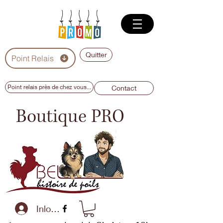
Quitter
Point Relais
Point relais près de chez vous...
Contact
Boutique PRO
Inloggen