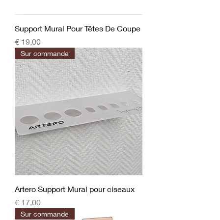
Support Mural Pour Têtes De Coupe
Prijs
€ 19,00
Sur commande
Artero Support Mural pour ciseaux
Prijs
€ 17,00
Sur commande