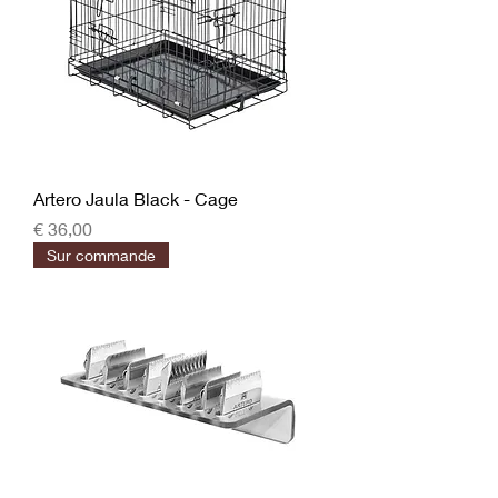
Artero Jaula Black - Cage
Prijs
€ 36,00
Sur commande