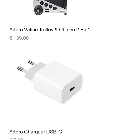
Artero Valise Trolley & Chaise 2 En 1
Prijs
€ 139,00
Artero Chargeur USB-C
Prijs
€ 5,00