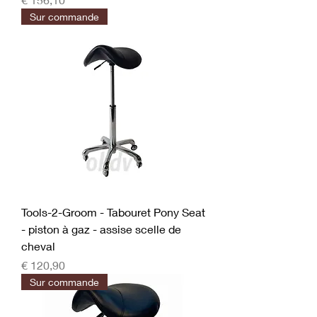
Sur commande
Tools-2-Groom - Tabouret Pony Seat
- piston à gaz - assise scelle de
cheval
Prijs
€ 120,90
Sur commande