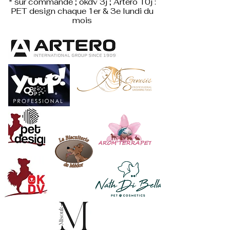
* sur commande ; okdv 3j ; Artero 10j :
PET design
chaque 1er & 3e lundi du
mois