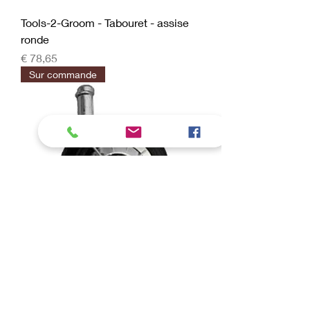
Tools-2-Groom - Tabouret - assise
ronde
Prijs
€ 78,65
Sur commande
Tools-2-Groom - Roulette pour
tabouret ou chaise
Prijs
€ 5,45